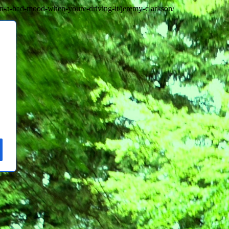
-in-a-bad-mood-when-youre-driving-it/jeremy-clarkson/