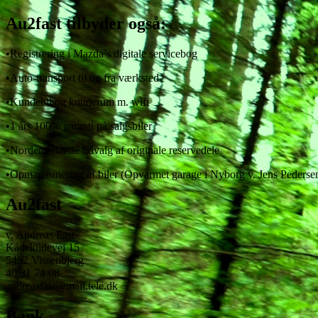
Au2fast tilbyder også:
•Registrering i Mazda’s digitale servicebog
•Auto-transport til og fra værksted
•Kundebil og kunderum m. wifi
•1 års 100% garanti på salgsbiler
•Nordens største udvalg af originale reservedele
•Opmagasinering af biler (Opvarmet garage i Nyborg v. Jens Pederse
Au2fast
v. Andreas Fast
Kådekildevej 15
5492 Vissenbjerg
40 31 74 08
andreasfast@mail.tele.dk
Bank