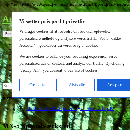
http://au2fast.dk/mx-5-paa-jeremy-clarksons-top-10-you-just-cant-be
Au2fast
Vi sætter pris på dit privatliv
Vi bruger cookies til at forbedre din browser oplevelse,
Søg
Hop
Primær menu
til
personalisere indhold og analysere vores trafik. Ved at klikke "
indhold
Forside
Accepter" - godkender du vores brug af cookies !
MX-5 til salg
Om os
We use cookies to enhance your browsing experience, serve
Kontakt
personalized ads or content, and analyze our traffic. By clicking
Galleri
MX-5 Reservedele
"Accept All", you consent to our use of cookies.
Indlæg
Søg
Customize
Afvis alle
Accepter
efter:
jeremy clarkson
april 5, 2017
1000 × 623
MX-5 på Jeremy Clarkson´s top 10
MX-5 Specialværksted