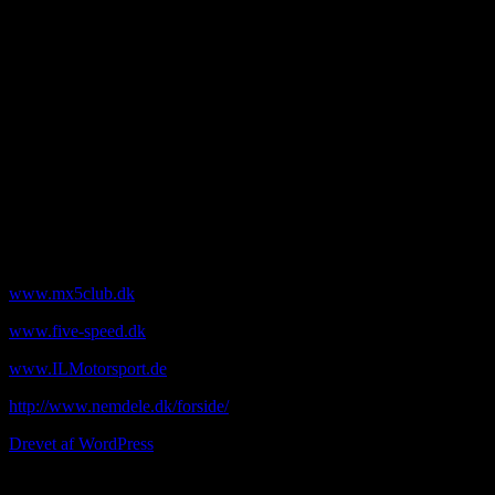
40 31 74 08
andreasfast@mail.tele.dk
Bank
Sparekassen Danmark
Iban nr: DK8090702050369679
swift code: VRAADK21
Konto : 9070 2050369679
Mobilepay: 721259
Links til MX-5 entusiaster mm.
www.mx5club.dk
www.five-speed.dk
www.ILMotorsport.de
http://www.nemdele.dk/forside/
Drevet af WordPress