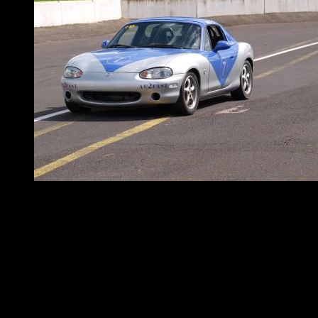
MX-5 baneræser her på Jyllandsringen i 2012
Olieskift og en snak om forskellen på olierne til en ny
og en gammel bil
Lidt om rust i vangerne på en NB