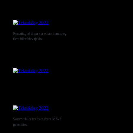
Rensning af dræn var et stort emne og
flere biler blev tjekket
Sommerbiler fra hver deres MX-5
generation