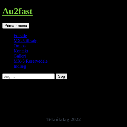
Au2fast
Søg
Hop
Primær menu
til
indhold
Forside
MX-5 til salg
Om os
Kontakt
Galleri
MX-5 Reservedele
Indlæg
Søg
efter:
Galleri
Billeder fra MX-5 klubbens Teknikdag 18. juni
2022.
Teknikdag 2022