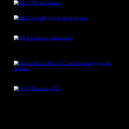
MX-5 NB med hardtop
MX-5 NB model specialbygget til kørsel på bane. Her
på Jyllandsringen med MX-5 klubben
MX-5 klubbens jubilæumstur i Horsen. Det var et
imponerende syn med så mange MX-5’ere samlet på
rad og række. I alle farver og afskygninger.
Matsort Mazda MX-5 NC model specialbygget hos
Au2fast.
Au2fast har flere gange lagt værksted til MX-5
klubbens teknikdag / vinterklargøring. Her i oktober
2012
Teknikdag og undervognen gennemgåes. Hvad skal
man holde øje med hvis man skal købe en MX-5.