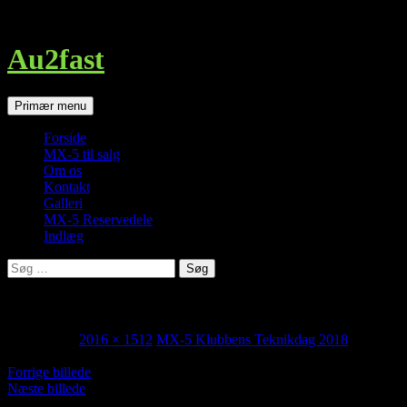
http://au2fast.dk/img_0915/
Au2fast
Søg
Hop
Primær menu
til
indhold
Forside
MX-5 til salg
Om os
Kontakt
Galleri
MX-5 Reservedele
Indlæg
Søg
efter:
MX-5 Klubbens Teknikdag 2018
maj 1, 2018
2016 × 1512
MX-5 Klubbens Teknikdag 2018
Forrige billede
Næste billede