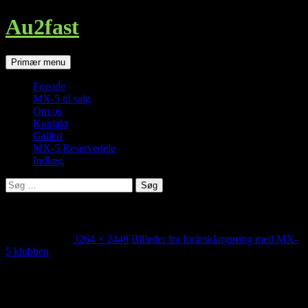
Au2fast
Søg
Hop
Primær menu
til
indhold
Forside
MX-5 til salg
Om os
Kontakt
Galleri
MX-5 Reservedele
Indlæg
Søg
efter:
MX-5 Teknikdag 2016
marts 29, 2015
3264 × 2448
Billeder fra forårsklargøring med MX-
5 klubben
Olieskift og en snak om forskellen på olierne til en ny og en gammel
bil