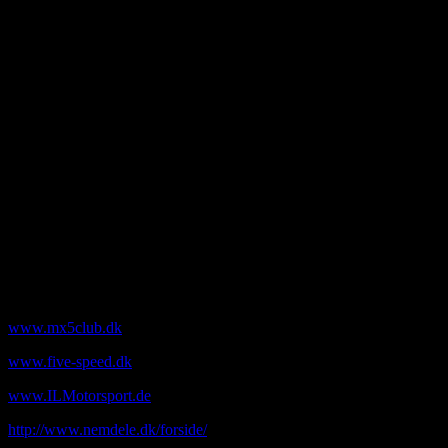
v. Andreas Fast
Kådekildevej 15
5492 Vissenbjerg
40 31 74 08
andreasfast@mail.tele.dk
Bank
Sparekassen Danmark
Iban nr: DK8090702050369679
swift code: VRAADK21
Konto : 9070 2050369679
Mobilepay: 721259
Links til MX-5 entusiaster mm.
www.mx5club.dk
www.five-speed.dk
www.ILMotorsport.de
http://www.nemdele.dk/forside/