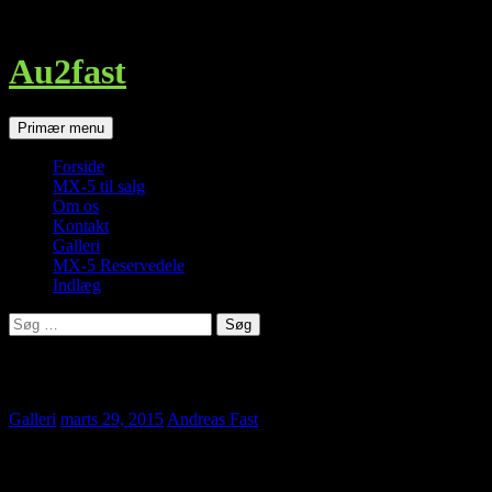
http://au2fast.dk/billeder-fra-foraarsklargoering-med-mx-5-klubben/
Au2fast
Søg
Hop
Primær menu
til
indhold
Forside
MX-5 til salg
Om os
Kontakt
Galleri
MX-5 Reservedele
Indlæg
Søg
efter:
Billeder fra forårsklargøring med MX-5 k
Galleri
marts 29, 2015
Andreas Fast