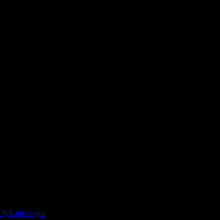
for MX-5 klubben. Vi havde besøg af 26 biler og deres nysgerrige entusi
 MX’ere der var ude af deres vinterhi. Og de pyntede i landskabet.
mmel bil
Jyllandsringen