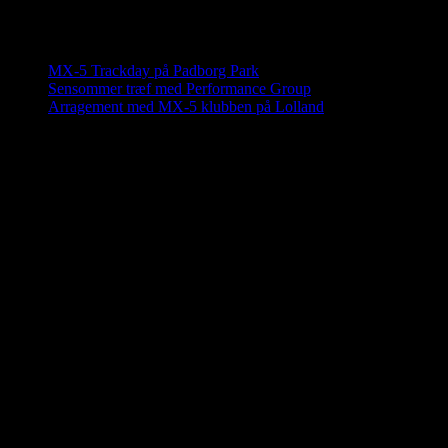
Indlæg og nyheder
MX-5 Trackday på Padborg Park
Sensommer træf med Performance Group
Arragement med MX-5 klubben på Lolland
MX-5 Specialværksted
Au2fast tilbyder også:
•Registrering i Mazda’s digitale servicebog
•Auto-transport til og fra værksted
•Kundebil og kunderum m. wifi
•1 års 100% garanti på salgsbiler
•Nordens største udvalg af originale reservedele
•Opmagasinering af biler (Opvarmet garage i Nyborg v. Jens Pederse