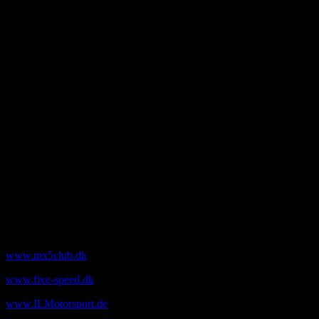
Au2fast
v. Andreas Fast
Kådekildevej 15
5492 Vissenbjerg
40 31 74 08
andreasfast@mail.tele.dk
Bank
Sparekassen Danmark
Iban nr: DK8090702050369679
swift code: VRAADK21
Konto : 9070 2050369679
Mobilepay: 721259
Links til MX-5 entusiaster mm.
www.mx5club.dk
www.five-speed.dk
www.ILMotorsport.de