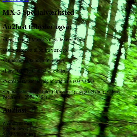
MX-5 Specialværksted
Au2fast tilbyder også:
•Registrering i Mazda’s digitale servicebog
•Auto-transport til og fra værksted
•Kundebil og kunderum m. wifi
•1 års 100% garanti på salgsbiler
•Nordens største udvalg af originale reservedele
•Opmagasinering af biler (Opvarmet garage i Nyborg v. Jens
Pedersen – 2974 7464)
Au2fast
v. Andreas Fast
Kådekildevej 15
5492 Vissenbjerg