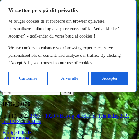
http://au2fast.dk/video-fra-teknikdag-med-mx-5-klubben/img_3076/
Vi sætter pris på dit privatliv
Au2fast
Vi bruger cookies til at forbedre din browser oplevelse,
personalisere indhold og analysere vores trafik. Ved at klikke "
Søg
Hop
Primær menu
Accepter" - godkender du vores brug af cookies !
til
indhold
Forside
We use cookies to enhance your browsing experience, serve
MX-5 til salg
personalized ads or content, and analyze our traffic. By clicking
Om os
"Accept All", you consent to our use of cookies.
Kontakt
Galleri
MX-5 Reservedele
Customize
Afvis alle
Accepter
Indlæg
Søg
efter:
IMG_3076
juni 19, 2022
2560 × 1920
Video og billeder fra Teknikdag 2022
med MX-5 klubben
Forrige billede
Næste billede