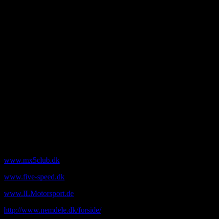
v. Andreas Fast
Kådekildevej 15
5492 Vissenbjerg
40 31 74 08
andreasfast@mail.tele.dk
Bank
Sparekassen Danmark
Iban nr: DK8090702050369679
swift code: VRAADK21
Konto : 9070 2050369679
Mobilepay: 721259
Links til MX-5 entusiaster mm.
www.mx5club.dk
www.five-speed.dk
www.ILMotorsport.de
http://www.nemdele.dk/forside/