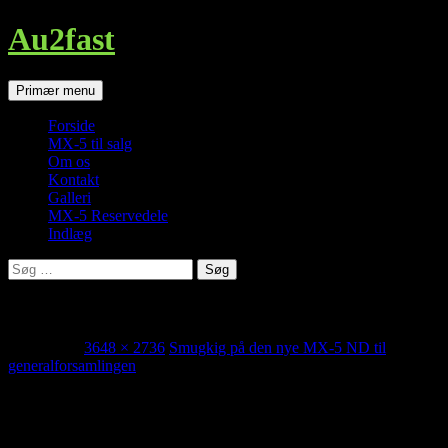
Au2fast
Søg
Hop
Primær menu
til
indhold
Forside
MX-5 til salg
Om os
Kontakt
Galleri
MX-5 Reservedele
Indlæg
Søg
efter:
MX-5 ND
juli 3, 2015
3648 × 2736
Smugkig på den nye MX-5 ND til
generalforsamlingen
Alle detaljer blev studeret nøje