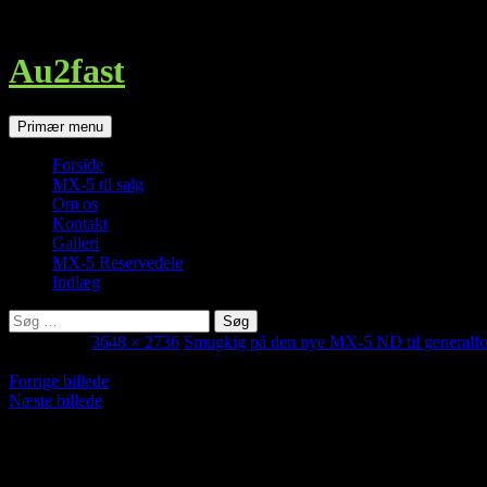
http://au2fast.dk/snigpremiere-paa-den-nye-mx-5-nd-til-generalforsa
Au2fast
Søg
Hop
Primær menu
til
indhold
Forside
MX-5 til salg
Om os
Kontakt
Galleri
MX-5 Reservedele
Indlæg
Søg
efter:
juli 3, 2015
3648 × 2736
Smugkig på den nye MX-5 ND til generalf
Forrige billede
Næste billede
MX-5 Specialværksted