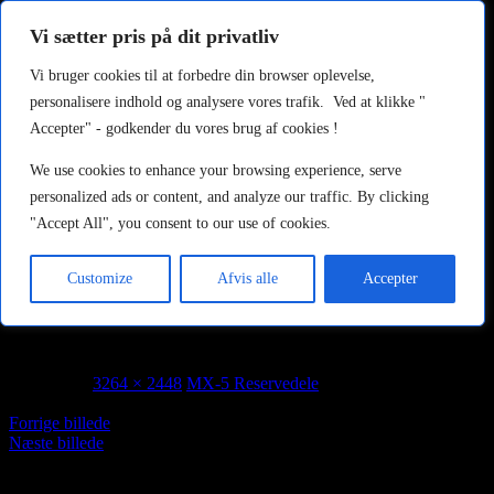
Au2fast
Vi sætter pris på dit privatliv
Vi bruger cookies til at forbedre din browser oplevelse,
Søg
Hop
Primær menu
personalisere indhold og analysere vores trafik. Ved at klikke "
til
Accepter" - godkender du vores brug af cookies !
indhold
Forside
MX-5 til salg
We use cookies to enhance your browsing experience, serve
Om os
Kontakt
personalized ads or content, and analyze our traffic. By clicking
Galleri
"Accept All", you consent to our use of cookies.
MX-5 Reservedele
Indlæg
Customize
Afvis alle
Accepter
Søg
efter:
IMG_3936
juli 3, 2015
3264 × 2448
MX-5 Reservedele
Forrige billede
Næste billede
MX-5 Specialværksted