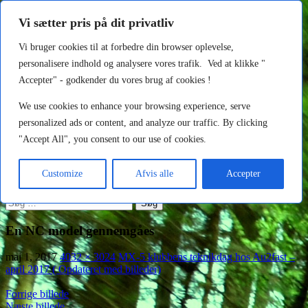
http://au2fast.dk/mx-5-klubbens-teknikdag-hos-au2fast/img_0373/
Vi sætter pris på dit privatliv
Au2fast
Vi bruger cookies til at forbedre din browser oplevelse,
personalisere indhold og analysere vores trafik. Ved at klikke "
Søg
Hop
Primær menu
Accepter" - godkender du vores brug af cookies !
til
indhold
Forside
We use cookies to enhance your browsing experience, serve
MX-5 til salg
personalized ads or content, and analyze our traffic. By clicking
Om os
"Accept All", you consent to our use of cookies.
Kontakt
Galleri
MX-5 Reservedele
Customize
Afvis alle
Accepter
Indlæg
Søg
efter:
En NC model gennemgåes
maj 1, 2017
4032 × 3024
MX-5 klubbens teknikdag hos Au2fast –
april 2017 ( Opdateret med billeder)
Forrige billede
Næste billede