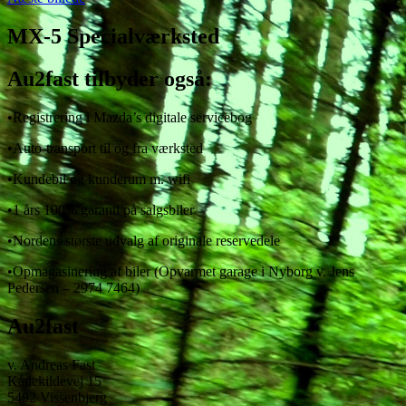
MX-5 Specialværksted
Au2fast tilbyder også:
•Registrering i Mazda’s digitale servicebog
•Auto-transport til og fra værksted
•Kundebil og kunderum m. wifi
•1 års 100% garanti på salgsbiler
•Nordens største udvalg af originale reservedele
•Opmagasinering af biler (Opvarmet garage i Nyborg v. Jens
Pedersen – 2974 7464)
Au2fast
v. Andreas Fast
Kådekildevej 15
5492 Vissenbjerg