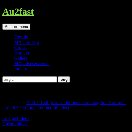
Au2fast
Søg
Hop
Primær menu
til
indhold
Forside
MX-5 til salg
Om os
Kontakt
Galleri
MX-5 Reservedele
Indlæg
Søg
efter:
_DSC1740
maj 1, 2017
2560 × 1600
MX-5 klubbens teknikdag hos Au2fast –
april 2017 ( Opdateret med billeder)
Forrige billede
Næste billede