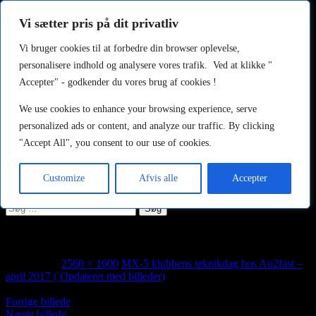
http://au2fast.dk/mx-5-klubbens-teknikdag-hos-au2fast/_dsc1720/
Vi sætter pris på dit privatliv
Au2fast
Vi bruger cookies til at forbedre din browser oplevelse,
personalisere indhold og analysere vores trafik. Ved at klikke "
Søg
Hop
Primær menu
Accepter" - godkender du vores brug af cookies !
til
indhold
Forside
We use cookies to enhance your browsing experience, serve
MX-5 til salg
personalized ads or content, and analyze our traffic. By clicking
Om os
"Accept All", you consent to our use of cookies.
Kontakt
Galleri
MX-5 Reservedele
Customize
Afvis alle
Accepter
Indlæg
Søg
efter:
_DSC1720
maj 1, 2017
2560 × 1600
MX-5 klubbens teknikdag hos Au2fast –
april 2017 ( Opdateret med billeder)
Forrige billede
Næste billede