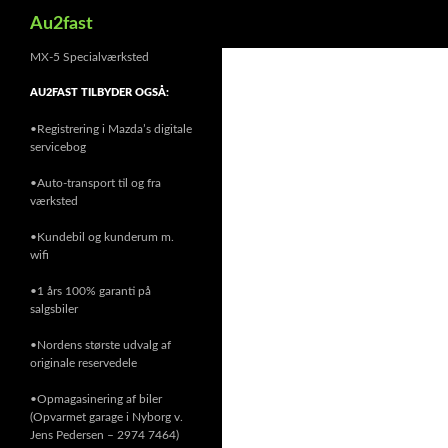
Søg
Au2fast
MX-5 Specialværksted
AU2FAST TILBYDER OGSÅ:
•Registrering i Mazda’s digitale
servicebog
•Auto-transport til og fra
værksted
•Kundebil og kunderum m.
wifi
•1 års 100% garanti på
salgsbiler
•Nordens største udvalg af
originale reservedele
•Opmagasinering af biler
(Opvarmet garage i Nyborg v.
Jens Pedersen – 2974 7464)