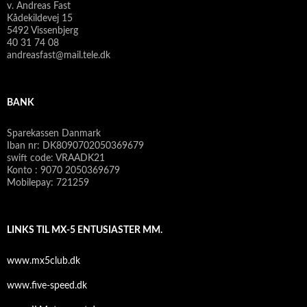
v. Andreas Fast
Kådekildevej 15
5492 Vissenbjerg
40 31 74 08
andreasfast@mail.tele.dk
BANK
Sparekassen Danmark
Iban nr: DK8090702050369679
swift code: VRAADK21
Konto : 9070 2050369679
Mobilepay: 721259
LINKS TIL MX-5 ENTUSIASTER MM.
www.mx5club.dk
www.five-speed.dk