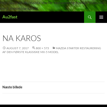
http://au2fast.dk/mazda-starter-restaurering-foerste-klassiske-
mx-5-model/na-karos/
Søg
Au2fast
HOP
PRIMÆ
TIL
MENU
INDHOLD
NA KAROS
AUGUST 7, 2017
800 × 573
MAZDA STARTER RESTAURERING
AF DEN FØRSTE KLASSISKE MX-5 MODEL
Næste billede