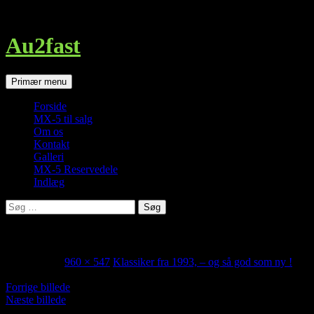
http://au2fast.dk/klassiker-1993-saa-god-ny/img_0736-2-jpg/
Au2fast
Søg
Hop
Primær menu
til
indhold
Forside
MX-5 til salg
Om os
Kontakt
Galleri
MX-5 Reservedele
Indlæg
Søg
efter:
img_0736-2.jpg
april 8, 2018
960 × 547
Klassiker fra 1993, – og så god som ny !
Forrige billede
Næste billede