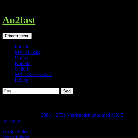
http://au2fast.dk/jule-vaerkstedshumor/img_0171/
Au2fast
Søg
Hop
Primær menu
til
indhold
Forside
MX-5 til salg
Om os
Kontakt
Galleri
MX-5 Reservedele
Indlæg
Søg
efter:
MX-5 kageforme i alle 4 modeller
december 14, 2017
3983 × 2731
Værkstedshumor med MX-5
julekager
Forrige billede
Næste billede