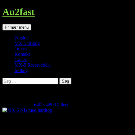
Au2fast
Søg
Hop
Primær menu
til
indhold
Forside
MX-5 til salg
Om os
Kontakt
Galleri
MX-5 Reservedele
Indlæg
Søg
efter:
MX-5 NB med hardtop
august 26, 2014
640 × 480
Galleri
MX-5 NB med hardtop
MX-5 NB med hardtop