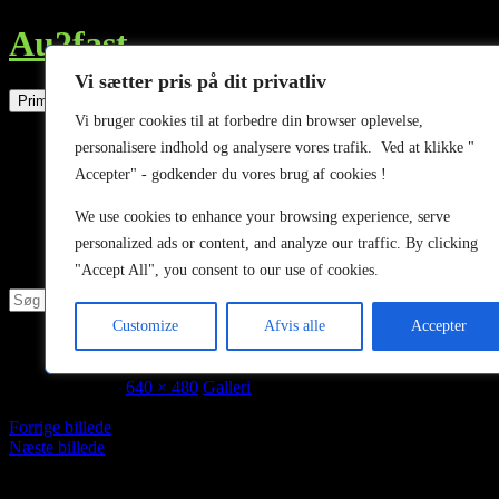
Au2fast
Vi sætter pris på dit privatliv
Søg
Hop
Primær menu
til
Vi bruger cookies til at forbedre din browser oplevelse,
indhold
Forside
personalisere indhold og analysere vores trafik. Ved at klikke "
MX-5 til salg
Accepter" - godkender du vores brug af cookies !
Om os
Kontakt
We use cookies to enhance your browsing experience, serve
Galleri
MX-5 Reservedele
personalized ads or content, and analyze our traffic. By clicking
Indlæg
"Accept All", you consent to our use of cookies.
Søg
efter:
Customize
Afvis alle
Accepter
IMG_1474
august 26, 2014
640 × 480
Galleri
Forrige billede
Næste billede
MX-5 Specialværksted