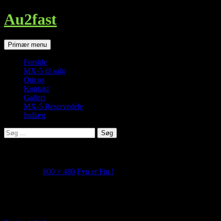
Au2fast
Søg
Hop
Primær menu
til
indhold
Forside
MX-5 til salg
Om os
Kontakt
Galleri
MX-5 Reservedele
Indlæg
Søg
efter:
Storms Pakhus
maj 1, 2018
800 × 480
Fyn er Fin !
Et stort udvalg af lækkert streetfood
http://au2fast.dk/fyn-er-fin/streetfood-i-800x480/