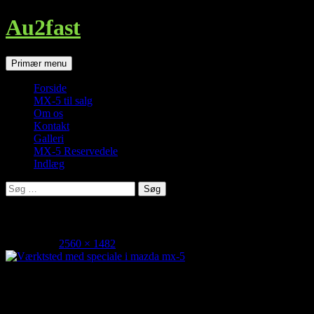
Au2fast
Søg
Hop
Primær menu
til
indhold
Forside
MX-5 til salg
Om os
Kontakt
Galleri
MX-5 Reservedele
Indlæg
Søg
efter:
mazda mx-5 specialist
juli 3, 2015
2560 × 1482
Værktsted med speciale i mazda mx-5
Værktsted med speciale i mazda mx-5