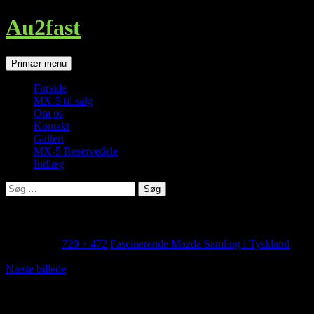
Au2fast
Søg
Hop
Primær menu
til
indhold
Forside
MX-5 til salg
Om os
Kontakt
Galleri
MX-5 Reservedele
Indlæg
Søg
efter:
img_0527.jpg
juni 3, 2017
720 × 472
Fascinerende Mazda Samling i Tyskland
Næste billede
MX-5 Specialværksted