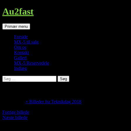
Au2fast
Søg
Hop
Primær menu
til
indhold
Forside
MX-5 til salg
Om os
Kontakt
Galleri
MX-5 Reservedele
Indlæg
Søg
efter:
DSC_2373
maj 1, 2018
×
Billeder fra Teknikdag 2018
Forrige billede
Næste billede
MX-5 Specialværksted