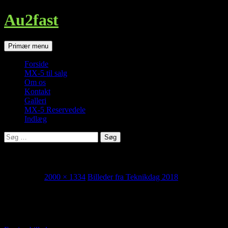
Au2fast
Søg
Hop
Primær menu
til
indhold
Forside
MX-5 til salg
Om os
Kontakt
Galleri
MX-5 Reservedele
Indlæg
Søg
efter:
MX-5 Klubbens Teknikdag 2018
maj 1, 2018
2000 × 1334
Billeder fra Teknikdag 2018
Foto: Knud Erik Madsen
http://au2fast.dk/billeder-teknikdag-2018/dsc_2314-2/